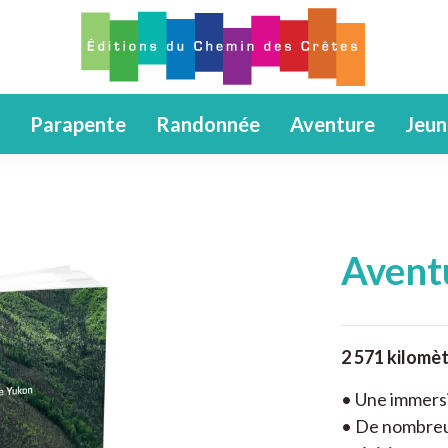
Parapente
Randonnée
Aventure
Jeun
Avent
2 571 kilomèt
• Une immers
• De nombreus