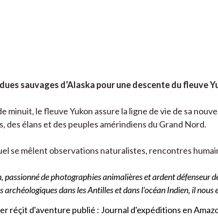
dues sauvages d’Alaska pour une descente du fleuve Yu
de minuit, le fleuve Yukon assure la ligne de vie de sa nouv
lis, des élans et des peuples amérindiens du Grand Nord.
uel se mêlent observations naturalistes, rencontres humain
, passionné de photographies animalières et ardent défenseur de l
rchéologiques dans les Antilles et dans l’océan Indien, il nous en
 réçit d'aventure publié : Journal d'expéditions en Amaz