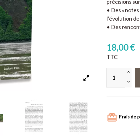
précisions sur
• Des « notes
l’évolution d
• Des rencont
18,00 €
TTC
Frais de 