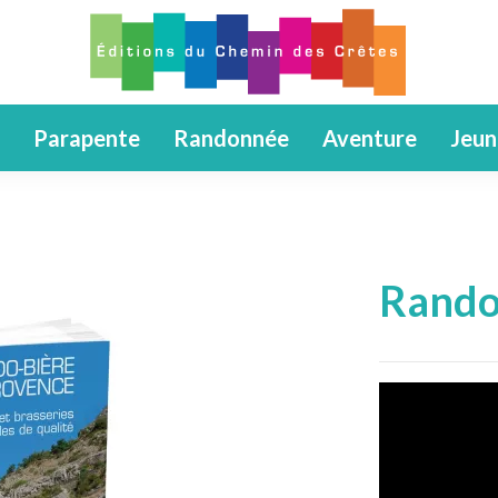
Parapente
Randonnée
Aventure
Jeun
Rando