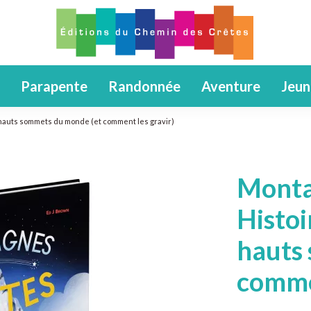
Parapente
Randonnée
Aventure
Jeun
hauts sommets du monde (et comment les gravir)
Monta
Histoi
hauts
commen