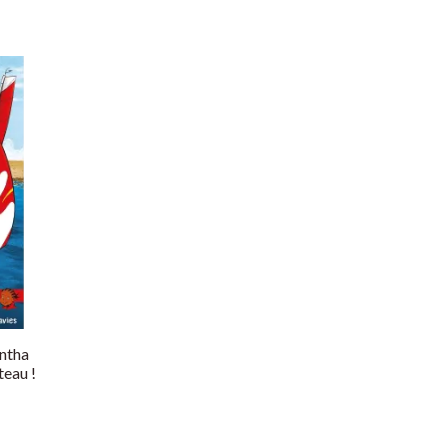
ntha
teau !