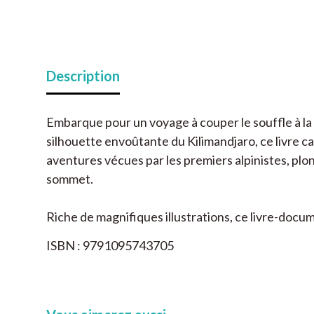
Description
Embarque pour un voyage à couper le souffle à la
silhouette envoûtante du Kilimandjaro, ce livre c
aventures vécues par les premiers alpinistes, plo
sommet.
Riche de magnifiques illustrations, ce livre-docu
ISBN : 9791095743705