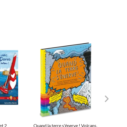
et 2
Quand la terre s'énerve ! Volcans,