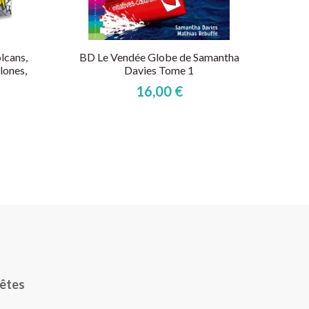
olcans,
BD Le Vendée Globe de Samantha
Mon
lones,
Davies Tome 1
secr
16,00 €
rêtes